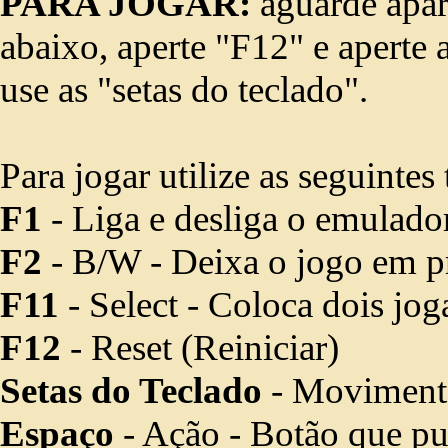
PARA JOGAR:
aguarde apar
abaixo, aperte "F12" e aperte a
use as "setas do teclado".
Para jogar utilize as seguintes 
F1
- Liga e desliga o emulado
F2
- B/W - Deixa o jogo em p
F11
- Select - Coloca dois jo
F12
- Reset (Reiniciar)
Setas do Teclado
- Movimenta
Espaço
- Ação - Botão que pula