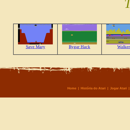
Save Mary
Rygar Hack
Walker
Home
|
História do Atari
|
Jogar Atari