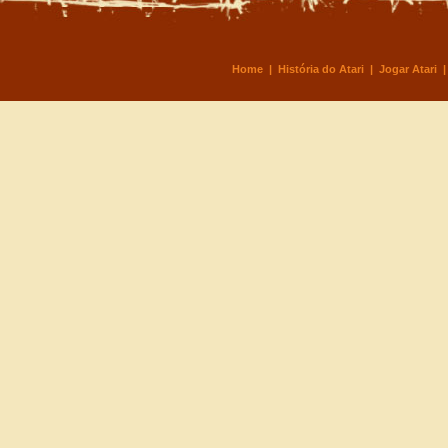
Home
|
História do Atari
|
Jogar Atari